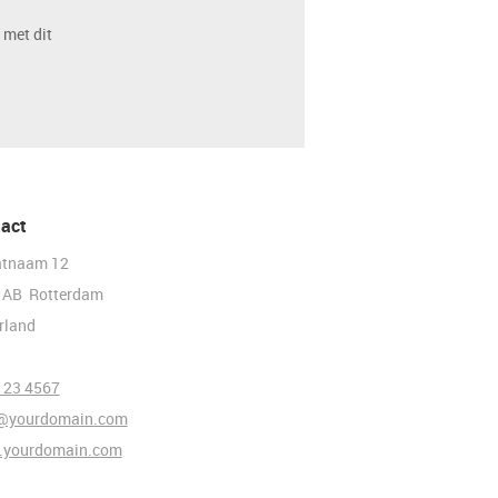
 met dit
act
atnaam 12
 AB Rotterdam
rland
123 4567
@yourdomain.com
yourdomain.com