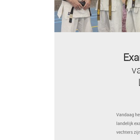
Exa
v
Vandaag hee
landelijk e
vechters zi