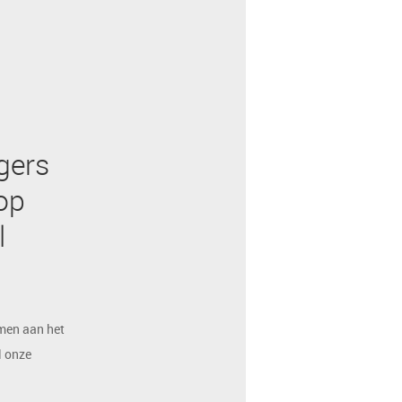
jgers
op
l
men aan het
l onze