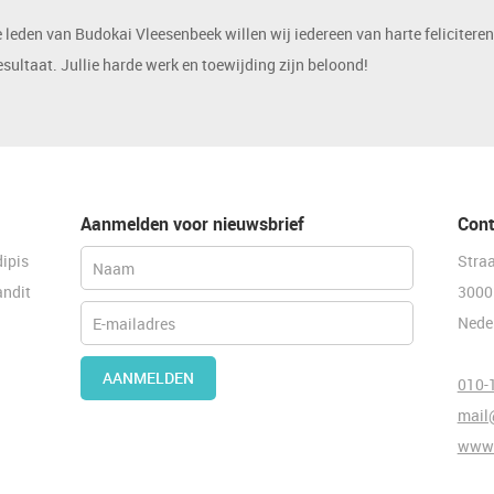
leden van Budokai Vleesenbeek willen wij iedereen van harte feliciteren
sultaat. Jullie harde werk en toewijding zijn beloond!
Aanmelden voor nieuwsbrief
Cont
dipis
Stra
andit
3000
Nede
AANMELDEN
010-
mail
www.