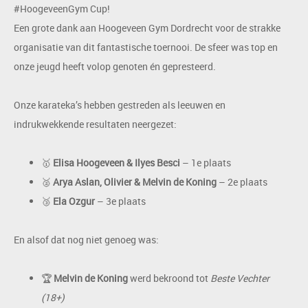
#HoogeveenGym Cup!
Een grote dank aan Hoogeveen Gym Dordrecht voor de strakke
organisatie van dit fantastische toernooi. De sfeer was top en
onze jeugd heeft volop genoten én gepresteerd.
Onze karateka’s hebben gestreden als leeuwen en
indrukwekkende resultaten neergezet:
🥇
Elisa Hoogeveen & Ilyes Besci
– 1e plaats
🥈
Arya Aslan, Olivier & Melvin de Koning
– 2e plaats
🥉
Ela Ozgur
– 3e plaats
En alsof dat nog niet genoeg was:
🏆
Melvin de Koning
werd bekroond tot
Beste Vechter
(18+)