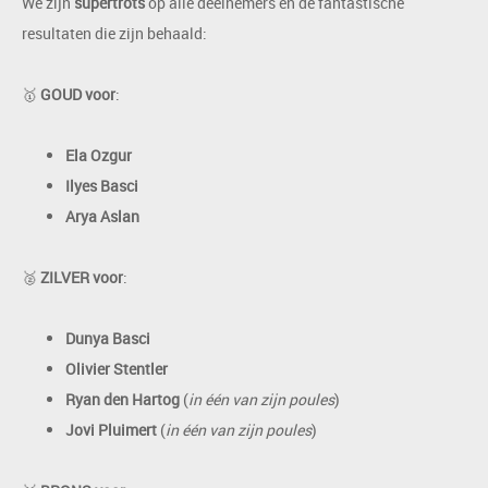
We zijn
supertrots
op alle deelnemers en de fantastische
resultaten die zijn behaald:
🥇
GOUD voor
:
Ela Ozgur
Ilyes Basci
Arya Aslan
🥈
ZILVER voor
:
Dunya Basci
Olivier Stentler
Ryan den Hartog
(
in één van zijn poules
)
Jovi Pluimert
(
in één van zijn poules
)