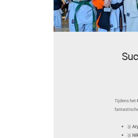
Suc
Tijdens het
fantastische
🥈
Ar
🥉
Nik