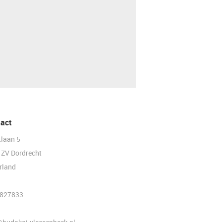
act
tlaan 5
 ZV Dordrecht
rland
827833