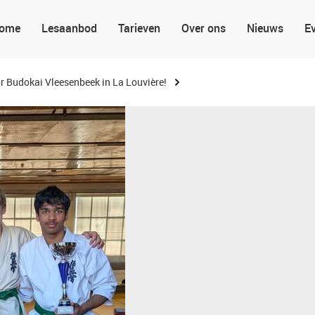
ome
Lesaanbod
Tarieven
Over ons
Nieuws
E
r Budokai Vleesenbeek in La Louvière!