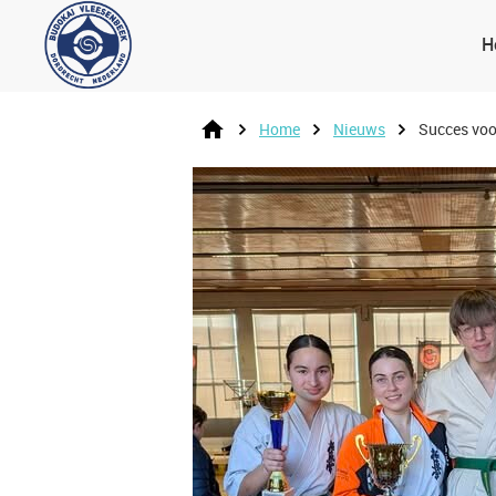
H
Home
Nieuws
Succes voo